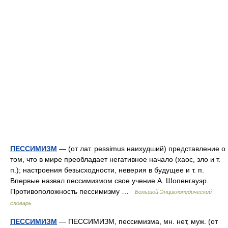
ПЕССИМИЗМ
— (от лат. pessimus наихудший) представление о
том, что в мире преобладает негативное начало (хаос, зло и т.
п.); настроения безысходности, неверия в будущее и т. п.
Впервые назвал пессимизмом свое учение А. Шопенгауэр.
Противоположность пессимизму …
Большой Энциклопедический
словарь
ПЕССИМИЗМ
— ПЕССИМИЗМ, пессимизма, мн. нет, муж. (от