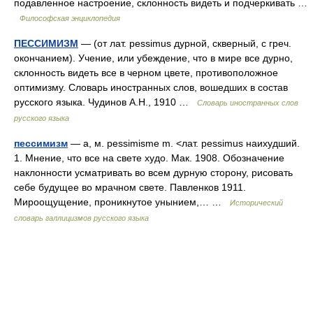
подавленное настроение, склонность видеть и подчеркивать …
Философская энциклопедия
ПЕССИМИЗМ
— (от лат. pessimus дурной, скверный, с греч.
окончанием). Учение, или убеждение, что в мире все дурно,
склонность видеть все в черном цвете, противоположное
оптимизму. Словарь иностранных слов, вошедших в состав
русского языка. Чудинов А.Н., 1910 …
Словарь иностранных слов
русского языка
пессимизм
— а, м. pessimisme m. <лат. pessimus наихудший.
1. Мнение, что все на свете худо. Мак. 1908. Обозначение
наклонности усматривать во всем дурную сторону, рисовать
себе будущее во мрачном свете. Павленков 1911.
Мироощущение, проникнутое унынием,… …
Исторический
словарь галлицизмов русского языка