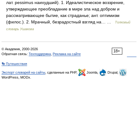
лат. pessimus наихудший). 1. Идеалистическое воззрение,
утверждающее преобладание в мире зла над добром и
рассматривающее бытие, как страданье; ант. оптимизм
(филос.). 2. Мрачный, безрадостный взгляд на… …
Толковый
словарь Ушакова
© Академик, 2000-2026
18+
Обратная связь:
Техподдержка
,
Реклама на сайте
👣 Путешествия
Экспорт словарей на сайты
, сделанные на PHP,
Joomla,
Drupal,
WordPress, MODx.