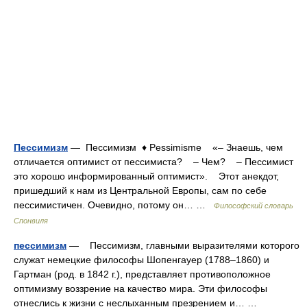
Пессимизм
— Пессимизм ♦ Pessimisme «– Знаешь, чем
отличается оптимист от пессимиста? – Чем? – Пессимист
это хорошо информированный оптимист». Этот анекдот,
пришедший к нам из Центральной Европы, сам по себе
пессимистичен. Очевидно, потому он… …
Философский словарь
Спонвиля
пессимизм
— Пессимизм, главными выразителями которого
служат немецкие философы Шопенгауер (1788–1860) и
Гартман (род. в 1842 г.), представляет противоположное
оптимизму воззрение на качество мира. Эти философы
отнеслись к жизни с неслыханным презрением и… …