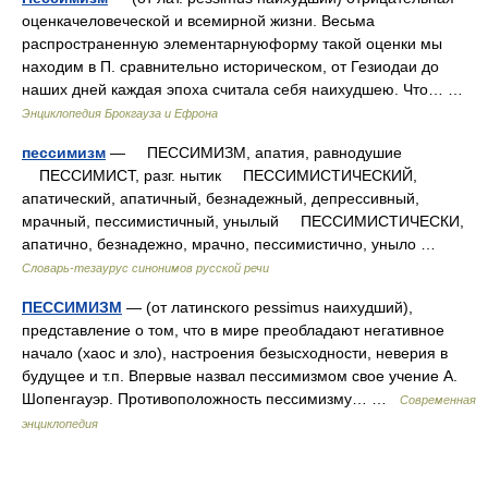
оценкачеловеческой и всемирной жизни. Весьма
распространенную элементарнуюформу такой оценки мы
находим в П. сравнительно историческом, от Гезиодаи до
наших дней каждая эпоха считала себя наихудшею. Что… …
Энциклопедия Брокгауза и Ефрона
пессимизм
— ПЕССИМИЗМ, апатия, равнодушие
ПЕССИМИСТ, разг. нытик ПЕССИМИСТИЧЕСКИЙ,
апатический, апатичный, безнадежный, депрессивный,
мрачный, пессимистичный, унылый ПЕССИМИСТИЧЕСКИ,
апатично, безнадежно, мрачно, пессимистично, уныло …
Словарь-тезаурус синонимов русской речи
ПЕССИМИЗМ
— (от латинского pessimus наихудший),
представление о том, что в мире преобладают негативное
начало (хаос и зло), настроения безысходности, неверия в
будущее и т.п. Впервые назвал пессимизмом свое учение А.
Шопенгауэр. Противоположность пессимизму… …
Современная
энциклопедия