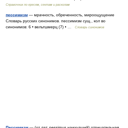
Справочник по ересям, сектам и расколам
пессимизм
— мрачность, обреченность, мироощущение
Словарь русских синонимов. пессимизм сущ., кол во
синонимов: 6 • вельтшмерц (7) • …
Словарь синонимов
Пессимизм
— (от лат. pessimus наихудший) отрицательная