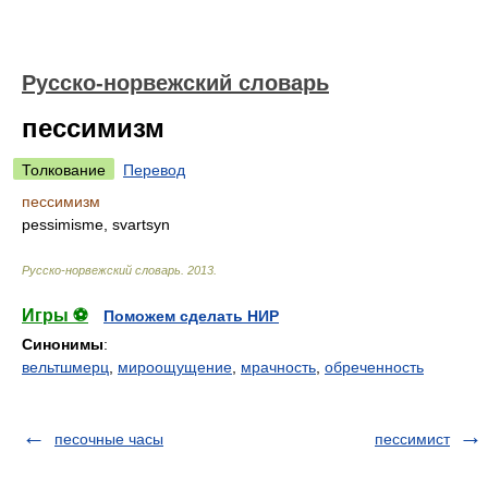
Русско-норвежский словарь
пессимизм
Толкование
Перевод
пессимизм
pessimisme, svartsyn
Русско-норвежский словарь
.
2013
.
Игры ⚽
Поможем сделать НИР
Синонимы
:
вельтшмерц
,
мироощущение
,
мрачность
,
обреченность
песочные часы
пессимист